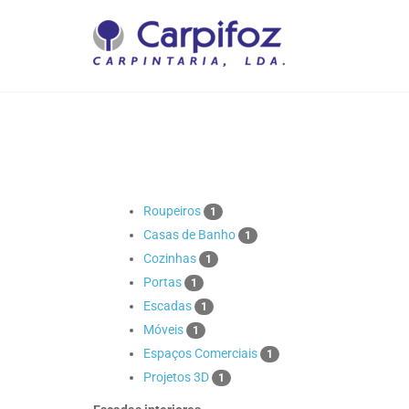
Roupeiros
1
Casas de Banho
1
Cozinhas
1
Portas
1
Escadas
1
Móveis
1
Espaços Comerciais
1
Projetos 3D
1